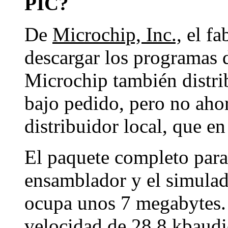
PIC?
De
Microchip, Inc.,
el fa
descargar los programas 
Microchip también distr
bajo pedido, pero no aho
distribuidor local, que e
El paquete completo par
ensamblador y el simula
ocupa unos 7 megabytes.
velocidad de 28.8 kbaudi